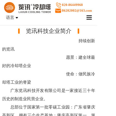
020-86449968
86202002@163.com
语言
首页
览讯科技企业简介
企业文化
持续创新
的览讯
产品中心
愿景：建全球最
好的冷却塔企业
使命：做民族冷
案例展示
却塔工业的脊梁
广东览讯科技开发有限公司是一家接近三十年
历史的制造业民营企业。
售后服务
总部位于国家第一批零碳工业园：广东省肇庆
关于览讯
高新区，拥有三个生产基地：肇庆高新区第一、第