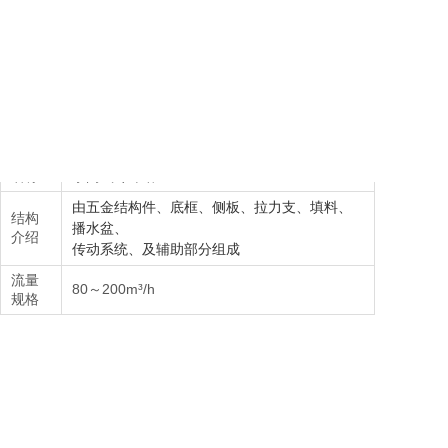
产品
HMK-N-T一体机系列冷却塔 系列横流干湿式节
名称
水闭式冷却塔
由
五金结构件、底框、侧板、拉力支、填料、
结构
播水盆、
介绍
传动系统、及辅助部分组成
流量
80～200m³/h
规格