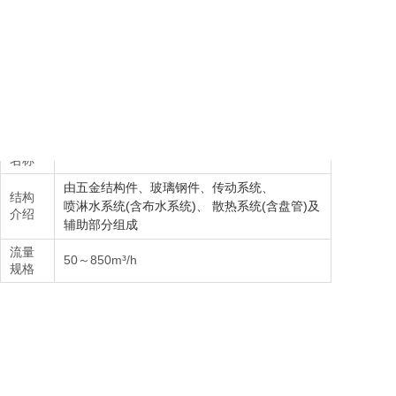
产品
LMB 系列横流干湿式节水闭式冷却塔
名称
由五金结构件、玻璃钢件、传动系统、
结构
喷淋水系统(含布水系统)、 散热系统(含盘管)及
介绍
辅助部分组成
流量
50～850m³/h
规格