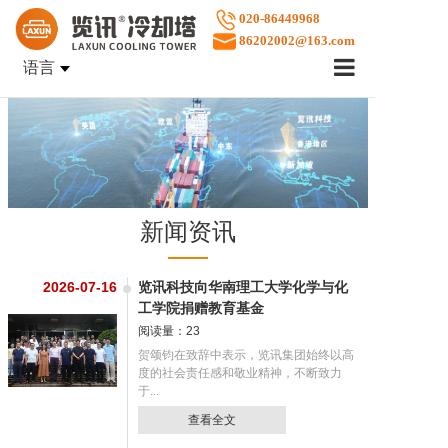
020-86449968
86202002@163.com
语言
首页
企业文化
产品中心
新闻资讯
2026-07-16
览讯科技向华南理工大学化学与化
案例展示
工学院捐赠教育基金
阅读量：23
贺颂钧在致辞中表示，览讯集团始终以高
度的社会责任感和敬业精神，不断致力
售后服务
于...
查看全文
关于览讯