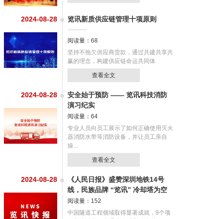
2024-08-28
览讯新质供应链管理十项原则
阅读量：68
坚持不拖欠供应商货款，通过共建共享共
赢的理念，构建供应链命运共同体
查看全文
2024-08-28
安全始于预防 —— 览讯科技消防
演习纪实
阅读量：64
专业人员向员工展示了如何正确使用灭火
器消防水带等消防设备，并让员工亲自
操...
查看全文
2024-08-28
《人民日报》盛赞深圳地铁14号
线，民族品牌 “览讯” 冷却塔为空
调系统高...
阅读量：152
中国隧道工程领域取得显著成就，9个项