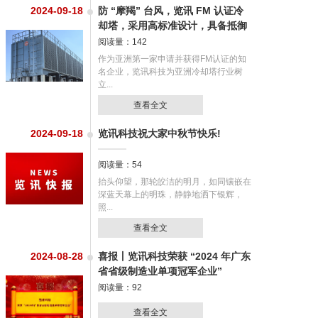
2024-09-18
防 “摩羯” 台风，览讯 FM 认证冷
却塔，采用高标准设计，具备抵御
1...
阅读量：142
作为亚洲第一家申请并获得FM认证的知
名企业，览讯科技为亚洲冷却塔行业树
立...
查看全文
2024-09-18
览讯科技祝大家中秋节快乐!
阅读量：54
抬头仰望，那轮皎洁的明月，如同镶嵌在
深蓝天幕上的明珠，静静地洒下银辉，
照...
查看全文
2024-08-28
喜报丨览讯科技荣获 “2024 年广东
省省级制造业单项冠军企业”
阅读量：92
查看全文