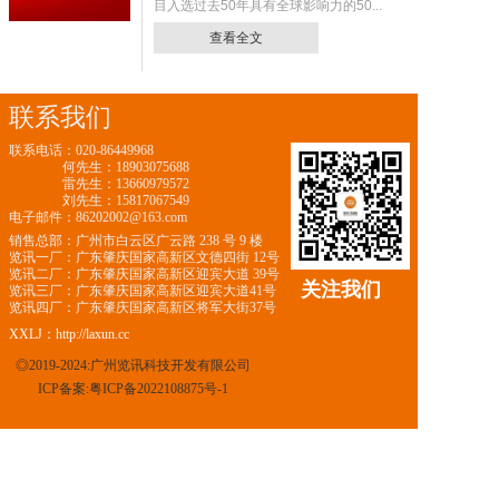
目入选过去50年具有全球影响力的50...
查看全文
联系我们
联系电话：020-86449968
何先生：18903075688
雷先生：13660979572
刘先生：15817067549
电子邮件：86202002@163.com
销售总部：广州市白云区广云路 238 号 9 楼
览讯一厂：广东肇庆国家高新区文德四街 12号
览讯二厂：广东肇庆国家高新区迎宾大道 39号
关注我们
览讯三厂：广东肇庆国家高新区迎宾大道41号
览讯四厂：广东肇庆国家高新区将军大街37号
XXLJ：http://laxun.cc
◎2019-2024:广州览讯科技开发有限公司
ICP备案:粤ICP备2022108875号-1